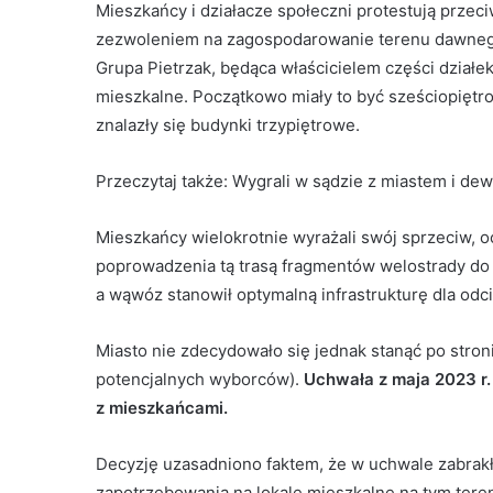
Mieszkańcy i działacze społeczni protestują przec
zezwoleniem na zagospodarowanie terenu dawneg
Grupa Pietrzak, będąca właścicielem części działek
mieszkalne. Początkowo miały to być sześciopiętr
znalazły się budynki trzypiętrowe.
Przeczytaj także:
Wygrali w sądzie z miastem i de
Mieszkańcy wielokrotnie wyrażali swój sprzeciw, o
poprowadzenia tą trasą fragmentów welostrady do 
a wąwóz stanowił optymalną infrastrukturę dla odc
Miasto nie zdecydowało się jednak stanąć po stro
potencjalnych wyborców).
Uchwała z maja 2023 r.
z mieszkańcami.
Decyzję uzasadniono faktem, że w uchwale zabrak
zapotrzebowania na lokale mieszkalne na tym teren