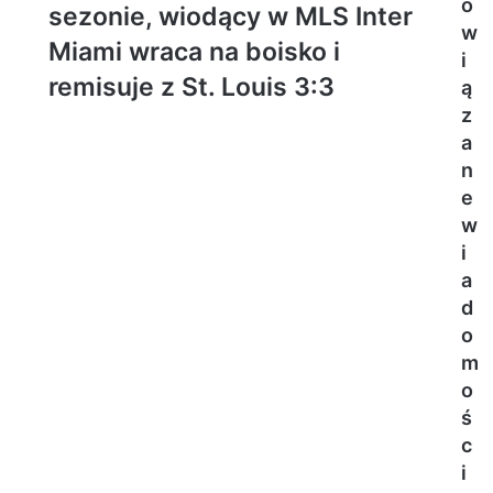
o
sezonie, wiodący w MLS Inter
w
Miami wraca na boisko i
i
remisuje z St. Louis 3:3
ą
z
a
n
e
w
i
a
d
o
m
o
ś
c
i