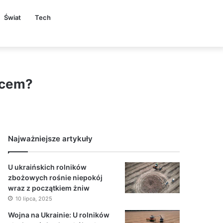
Świat
Tech
wcem?
Najważniejsze artykuły
U ukraińskich rolników
zbożowych rośnie niepokój
wraz z początkiem żniw
10 lipca, 2025
Wojna na Ukrainie: U rolników