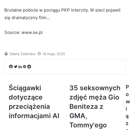
Brutalne pobicie w pociągu PKP Intercity. W sieci pojawił
się dramatyczny film…
Source: www.se.pl
Odeta Żabińska
16 maja, 2025
Facebook
Twitter
LinkedIn
Pinterest
Reddit
Ściągawki
35 seksownych
P
o
dotyczące
zdjęć męża Gio
w
przeciążenia
Beniteza z
i
informacjami AI
GMA,
ą
z
Tommy'ego