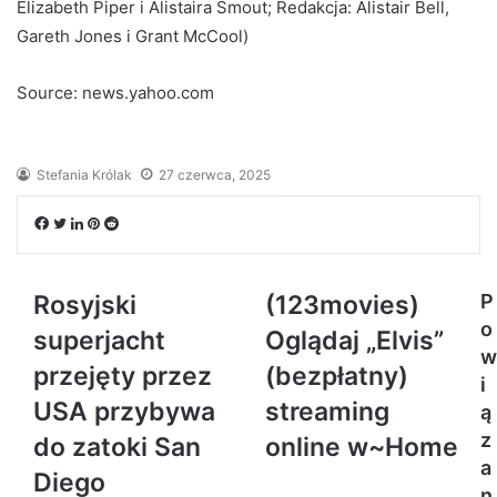
Elizabeth Piper i Alistaira Smout; Redakcja: Alistair Bell,
Gareth Jones i Grant McCool)
Source: news.yahoo.com
Stefania Królak
27 czerwca, 2025
Facebook
Twitter
LinkedIn
Pinterest
Reddit
Rosyjski
(123movies)
P
o
superjacht
Oglądaj „Elvis”
w
przejęty przez
(bezpłatny)
i
USA przybywa
streaming
ą
z
do zatoki San
online w~Home
a
Diego
n