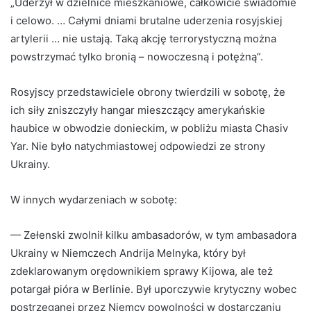
„Uderzył w dzielnice mieszkaniowe, całkowicie świadomie
i celowo. … Całymi dniami brutalne uderzenia rosyjskiej
artylerii … nie ustają. Taką akcję terrorystyczną można
powstrzymać tylko bronią – nowoczesną i potężną”.
Rosyjscy przedstawiciele obrony twierdzili w sobotę, że
ich siły zniszczyły hangar mieszczący amerykańskie
haubice w obwodzie donieckim, w pobliżu miasta Chasiv
Yar. Nie było natychmiastowej odpowiedzi ze strony
Ukrainy.
W innych wydarzeniach w sobotę:
— Zełenski zwolnił kilku ambasadorów, w tym ambasadora
Ukrainy w Niemczech Andrija Melnyka, który był
zdeklarowanym orędownikiem sprawy Kijowa, ale też
potargał pióra w Berlinie. Był uporczywie krytyczny wobec
postrzeganej przez Niemcy powolności w dostarczaniu