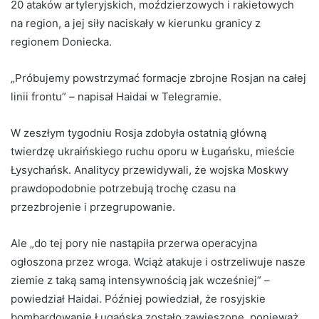
20 ataków artyleryjskich, moździerzowych i rakietowych
na region, a jej siły naciskały w kierunku granicy z
regionem Doniecka.
„Próbujemy powstrzymać formacje zbrojne Rosjan na całej
linii frontu” – napisał Haidai w Telegramie.
W zeszłym tygodniu Rosja zdobyła ostatnią główną
twierdzę ukraińskiego ruchu oporu w Ługańsku, mieście
Łysychańsk. Analitycy przewidywali, że wojska Moskwy
prawdopodobnie potrzebują trochę czasu na
przezbrojenie i przegrupowanie.
Ale „do tej pory nie nastąpiła przerwa operacyjna
ogłoszona przez wroga. Wciąż atakuje i ostrzeliwuje nasze
ziemie z taką samą intensywnością jak wcześniej” –
powiedział Haidai. Później powiedział, że rosyjskie
bombardowanie Ługańska zostało zawieszone, ponieważ