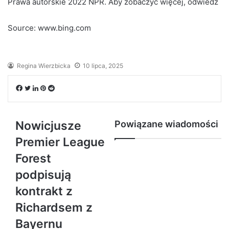
Prawa autorskie 2022 NPR. Aby zobaczyć więcej, odwiedź
Source: www.bing.com
Regina Wierzbicka
10 lipca, 2025
Facebook
Twitter
LinkedIn
Pinterest
Reddit
Nowicjusze
Powiązane wiadomości
Premier League
Forest
podpisują
kontrakt z
Richardsem z
Bayernu