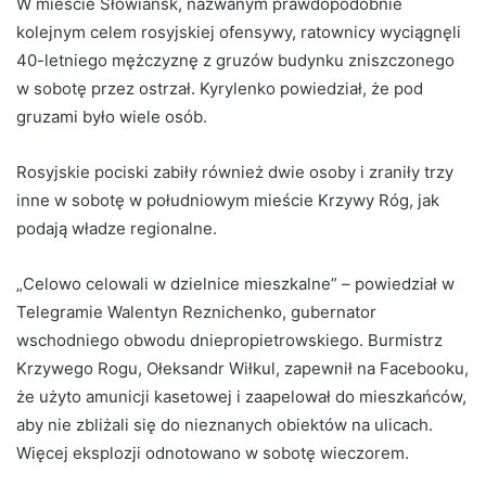
W mieście Słowiańsk, nazwanym prawdopodobnie
kolejnym celem rosyjskiej ofensywy, ratownicy wyciągnęli
40-letniego mężczyznę z gruzów budynku zniszczonego
w sobotę przez ostrzał. Kyrylenko powiedział, że pod
gruzami było wiele osób.
Rosyjskie pociski zabiły również dwie osoby i zraniły trzy
inne w sobotę w południowym mieście Krzywy Róg, jak
podają władze regionalne.
„Celowo celowali w dzielnice mieszkalne” – powiedział w
Telegramie Walentyn Reznichenko, gubernator
wschodniego obwodu dniepropietrowskiego. Burmistrz
Krzywego Rogu, Ołeksandr Wiłkul, zapewnił na Facebooku,
że użyto amunicji kasetowej i zaapelował do mieszkańców,
aby nie zbliżali się do nieznanych obiektów na ulicach.
Więcej eksplozji odnotowano w sobotę wieczorem.