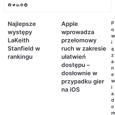
Facebook
Twitter
LinkedIn
Pinterest
Reddit
Najlepsze
Apple
P
o
występy
wprowadza
w
LaKeith
przełomowy
i
Stanfield w
ruch w zakresie
ą
z
rankingu
ułatwień
a
dostępu –
n
dosłownie w
e
przypadku gier
w
i
na iOS
a
d
o