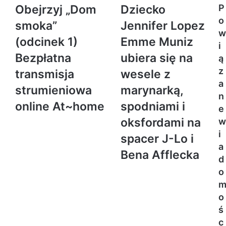
Obejrzyj „Dom
Dziecko
P
o
smoka”
Jennifer Lopez
w
(odcinek 1)
Emme Muniz
i
Bezpłatna
ubiera się na
ą
z
transmisja
wesele z
a
strumieniowa
marynarką,
n
online At~home
spodniami i
e
oksfordami na
w
i
spacer J-Lo i
a
Bena Afflecka
d
o
o
ś
c