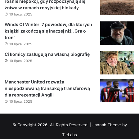
rośnie niepokój, gdy rozpoczynają się
żniwa w ramach rosyjskiej blokady
10 lipca, 2025
Winds Of Winter: 7 powodów, dla których
książki zakończą się inaczej niż „Gra o
tron”
10 lipca, 2025
Ci komicy zasługują na własną biografię
10 lipca, 2025
Manchester United rozważa
niespodziewaną transakcję transferową
dla reprezentacji Anglii
10 lipca, 2025
© Copyright 2026, All Rights Reserved |
Jannah Theme by
TieLabs