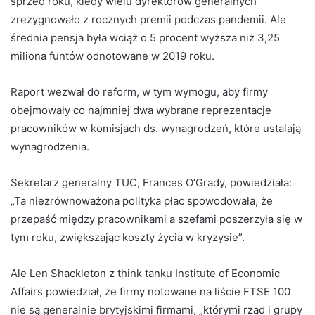
sprzed roku, kiedy wielu dyrektorów generalnych
zrezygnowało z rocznych premii podczas pandemii. Ale
średnia pensja była wciąż o 5 procent wyższa niż 3,25
miliona funtów odnotowane w 2019 roku.
Raport wezwał do reform, w tym wymogu, aby firmy
obejmowały co najmniej dwa wybrane reprezentacje
pracowników w komisjach ds. wynagrodzeń, które ustalają
wynagrodzenia.
Sekretarz generalny TUC, Frances O’Grady, powiedziała:
„Ta niezrównoważona polityka płac spowodowała, że ​​
przepaść między pracownikami a szefami poszerzyła się w
tym roku, zwiększając koszty życia w kryzysie”.
Ale Len Shackleton z think tanku Institute of Economic
Affairs powiedział, że firmy notowane na liście FTSE 100
nie są generalnie brytyjskimi firmami, „którymi rząd i grupy