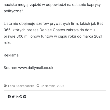
nacisku mogą rządzić w odpowiedzi na ostatnie kaprysy
polityczne”.
Lista nie obejmuje szefów prywatnych firm, takich jak Bet
365, których prezes Denise Coates zabrała do domu
prawie 300 milionów funtów w ciągu roku do marca 2021
roku.
Reklama
Source: www.dailymail.co.uk
Lena Szczepańska
22 sierpnia, 2025
Facebook
Twitter
LinkedIn
Pinterest
Reddit