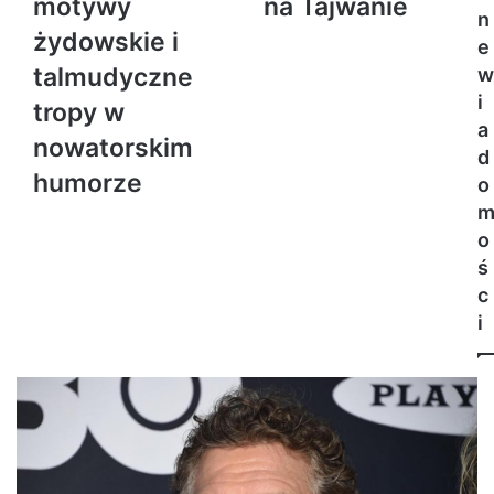
motywy
na Tajwanie
n
żydowskie i
e
talmudyczne
w
i
tropy w
a
nowatorskim
d
humorze
o
o
ś
c
i