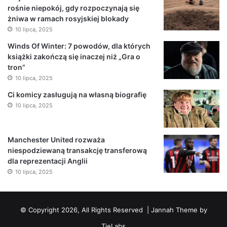
rośnie niepokój, gdy rozpoczynają się
żniwa w ramach rosyjskiej blokady
10 lipca, 2025
Winds Of Winter: 7 powodów, dla których
książki zakończą się inaczej niż „Gra o
tron”
10 lipca, 2025
Ci komicy zasługują na własną biografię
10 lipca, 2025
Manchester United rozważa
niespodziewaną transakcję transferową
dla reprezentacji Anglii
10 lipca, 2025
© Copyright 2026, All Rights Reserved |
Jannah Theme by
TieLabs