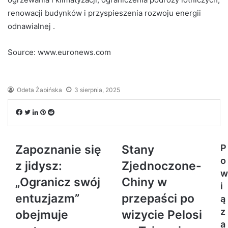
renowacji budynków i przyspieszenia rozwoju energii
odnawialnej .
Source: www.euronews.com
Odeta Żabińska
3 sierpnia, 2025
Facebook
Twitter
LinkedIn
Pinterest
Reddit
Zapoznanie się
Stany
P
o
z jidysz:
Zjednoczone-
w
„Ogranicz swój
Chiny w
i
entuzjazm”
przepaści po
ą
z
obejmuje
wizycie Pelosi
a