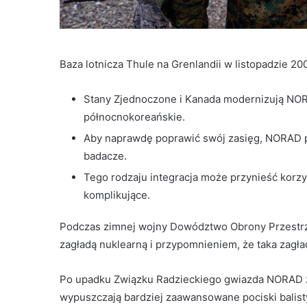
Baza lotnicza Thule na Grenlandii w listopadzie 20
Stany Zjednoczone i Kanada modernizują NORA
północnokoreańskie.
Aby naprawdę poprawić swój zasięg, NORAD po
badacze.
Tego rodzaju integracja może przynieść korzyś
komplikujące.
Podczas zimnej wojny Dowództwo Obrony Przestrze
zagładą nuklearną i przypomnieniem, że taka zagład
Po upadku Związku Radzieckiego gwiazda NORAD zg
wypuszczają bardziej zaawansowane pociski balis