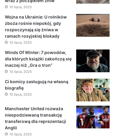
wraz z początkiem żniw
10 lipca, 2025
Wojna na Ukrainie: U rolników
zboża rośnie niepokój, gdy
rozpoczynają się żniwa w
ramach rosyjskiej blokady
10 lipca, 2025
Winds Of Winter: 7 powodów,
dla których książki zakończą się
inaczej niż „Gra o tron”
10 lipca, 2025
Ci komicy zasługują na własną
biografię
10 lipca, 2025
Manchester United rozważa
niespodziewaną transakcję
transferową dla reprezentacji
Anglii
10 lipca, 2025