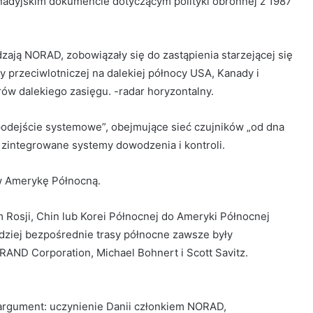
adyjskim dokumencie dotyczącym polityki obronnej z 1987
zają NORAD, zobowiązały się do zastąpienia starzejącej się
przeciwlotniczej na dalekiej północy USA, Kanady i
ów dalekiego zasięgu. -radar horyzontalny.
podejście systemowe”, obejmujące sieć czujników „od dna
 zintegrowane systemy dowodzenia i kontroli.
 w Amerykę Północną.
m Rosji, Chin lub Korei Północnej do Ameryki Północnej
ardziej bezpośrednie trasy północne zawsze były
RAND Corporation, Michael Bohnert i Scott Savitz.
 argument: uczynienie Danii członkiem NORAD,