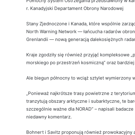
Północny System Ostrzegania przedstawiony w kan
r. Kanadyjski Departament Obrony Narodowej
Stany Zjednoczone i Kanada, które wspólnie zarząd
North Warning Network — łańcucha radarów obrony 
Grenlandii — nową generacją dalekosiężnych radar
Kraje zgodziły się również przyjąć kompleksowe „
morskiego po przestrzeń kosmiczną” oraz bardziej
Ale biegun północny to wciąż sztylet wymierzony
„Ponieważ najkrótsze trasy powietrzne z terytoriu
tranzytują obszary arktyczne i subarktyczne, te b
szczególnie ważne dla NORAD” – napisali badacze 
niedawny komentarz.
Bohnert i Savitz proponują również prowokacyjny