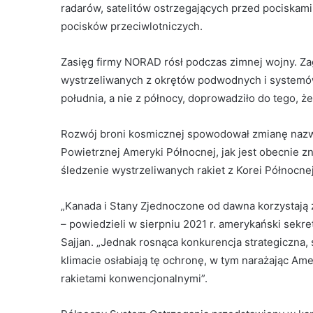
radarów, satelitów ostrzegających przed pociska
pocisków przeciwlotniczych.
Zasięg firmy NORAD rósł podczas zimnej wojny. Z
wystrzeliwanych z okrętów podwodnych i systemów 
południa, a nie z północy, doprowadziło do tego, 
Rozwój broni kosmicznej spowodował zmianę nazw
Powietrznej Ameryki Północnej, jak jest obecnie z
śledzenie wystrzeliwanych rakiet z Korei Północnej
„Kanada i Stany Zjednoczone od dawna korzystają 
– powiedzieli w sierpniu 2021 r. amerykański sekret
Sajjan. „Jednak rosnąca konkurencja strategiczna,
klimacie osłabiają tę ochronę, w tym narażając Am
rakietami konwencjonalnymi”.