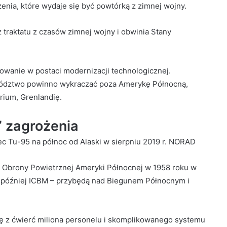
nia, które wydaje się być powtórką z zimnej wojny.
z traktatu z czasów zimnej wojny i obwinia Stany
wanie w postaci modernizacji technologicznej.
owództwo powinno wykraczać poza Amerykę Północną,
rium, Grenlandię.
” zagrożenia
c Tu-95 na północ od Alaski w sierpniu 2019 r. NORAD
 Obrony Powietrznej Ameryki Północnej w 1958 roku w
 później ICBM – przybędą nad Biegunem Północnym i
ię z ćwierć miliona personelu i skomplikowanego systemu