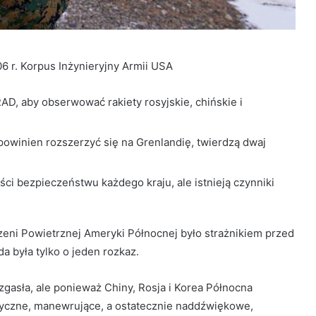
06 r. Korpus Inżynieryjny Armii USA
D, aby obserwować rakiety rosyjskie, chińskie i
winien rozszerzyć się na Grenlandię, twierdzą dwaj
ci bezpieczeństwu każdego kraju, ale istnieją czynniki
ni Powietrznej Ameryki Północnej było strażnikiem przed
a była tylko o jeden rozkaz.
asła, ale ponieważ Chiny, Rosja i Korea Północna
tyczne, manewrujące, a ostatecznie naddźwiękowe,