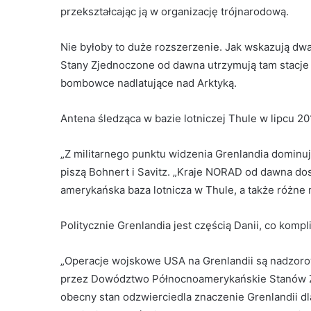
przekształcając ją w organizację trójnarodową.
Nie byłoby to duże rozszerzenie. Jak wskazują dwa
Stany Zjednoczone od dawna utrzymują tam stacje
bombowce nadlatujące nad Arktyką.
Antena śledząca w bazie lotniczej Thule w lipcu 20
„Z militarnego punktu widzenia Grenlandia domin
piszą Bohnert i Savitz. „Kraje NORAD od dawna dost
amerykańska baza lotnicza w Thule, a także różne m
Politycznie Grenlandia jest częścią Danii, co kompl
„Operacje wojskowe USA na Grenlandii są nadzor
przez Dowództwo Północnoamerykańskie Stanów Zje
obecny stan odzwierciedla znaczenie Grenlandii 