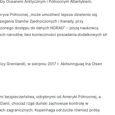
ędzy Oceanem Arktycznym i Północnym Atlantykiem.
eryce Północnej „może umożliwić lepsze dzielenie się
zegania Stanów Zjednoczonych i Kanady, przy
rzonego dostępu do danych NORAD” – piszą naukowcy.
ech narodów, bez konieczności posiadania dodatkowych sił
cy Grenlandii, w sierpniu 2017 r. Akitsinnguaq Ina Olsen
ami bezpieczeństwa, odrębnymi od Ameryki Północnej, a
Danii, chociaż rząd duński zachowuje kontrolę w
ach zagranicznych. Kopenhaga odrzuciła również próby