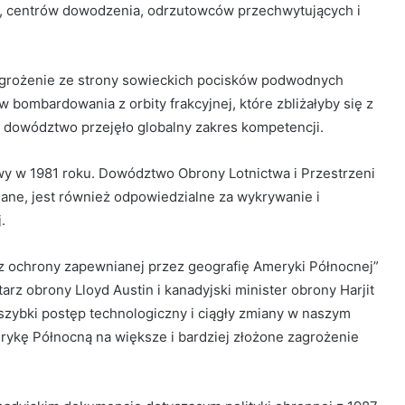
mi, centrów dowodzenia, odrzutowców przechwytujących i
agrożenie ze strony sowieckich pocisków podwodnych
bombardowania z orbity frakcyjnej, które zbliżałyby się z
że dowództwo przejęło globalny zakres kompetencji.
y w 1981 roku. Dowództwo Obrony Lotnictwa i Przestrzeni
nane, jest również odpowiedzialne za wykrywanie i
.
z ochrony zapewnianej przez geografię Ameryki Północnej”
arz obrony Lloyd Austin i kanadyjski minister obrony Harjit
 szybki postęp technologiczny i ciągły zmiany w naszym
erykę Północną na większe i bardziej złożone zagrożenie