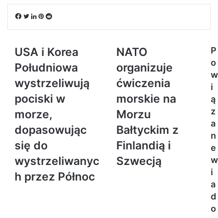
Facebook
Twitter
LinkedIn
Pinterest
Reddit
USA i Korea
NATO
P
o
Południowa
organizuje
w
wystrzeliwują
ćwiczenia
i
pociski w
morskie na
ą
z
morze,
Morzu
a
dopasowując
Bałtyckim z
n
się do
Finlandią i
e
wystrzeliwanyc
Szwecją
w
i
h przez Północ
a
d
o