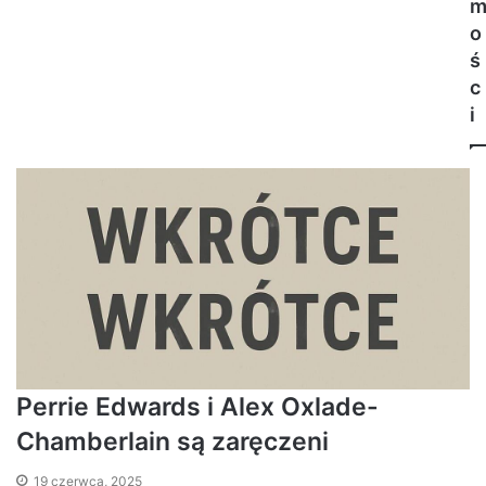
o
ś
c
i
Perrie Edwards i Alex Oxlade-
Chamberlain są zaręczeni
19 czerwca, 2025