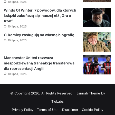
10 lipca, 2025
Winds Of Winter: 7 powodów, dla których
książki zakończą się inaczej niż „Gra o
tron”
10 lipca, 2025
Ci komicy zasługują na własną biografię
10 lipca, 2025
Manchester United rozważa
niespodziewaną transakcję transferową
dla reprezentacji Anglii
10 lipca, 2025
© Copyright 2026, All Rights Reserved |
Jannah Theme by
TieLabs
Privacy Policy
Terms of Use
Disclaimer
Cookie Policy