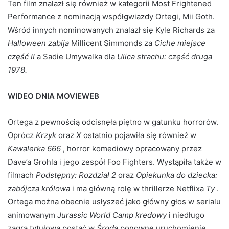
Ten film znalazł się również w kategorii Most Frightened
Performance z nominacją współgwiazdy Ortegi, Mii Goth.
Wśród innych nominowanych znalazł się Kyle Richards za
Halloween zabija
Millicent Simmonds za
Ciche miejsce
część II
a Sadie Umywalka dla
Ulica strachu: część druga
1978.
WIDEO DNIA MOVIEWEB
Ortega z pewnością odcisnęła piętno w gatunku horrorów.
Oprócz
Krzyk
oraz
X
ostatnio pojawiła się również w
Kawalerka 666
, horror komediowy opracowany przez
Dave’a Grohla i jego zespół Foo Fighters. Wystąpiła także w
filmach
Podstępny: Rozdział 2
oraz
Opiekunka do dziecka:
zabójcza królowa
i ma główną rolę w thrillerze Netflixa
Ty
.
Ortega można obecnie usłyszeć jako główny głos w serialu
animowanym
Jurassic World Camp kredowy
i niedługo
zagra tytułową postać w
Środa
ponowne uruchomienie