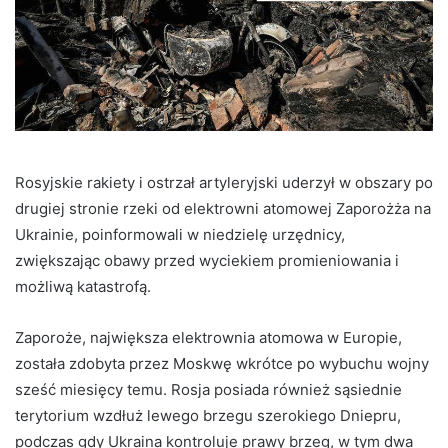
Rosyjskie rakiety i ostrzał artyleryjski uderzył w obszary po
drugiej stronie rzeki od elektrowni atomowej Zaporożża na
Ukrainie, poinformowali w niedzielę urzędnicy,
zwiększając obawy przed wyciekiem promieniowania i
możliwą katastrofą.
Zaporoże, największa elektrownia atomowa w Europie,
została zdobyta przez Moskwę wkrótce po wybuchu wojny
sześć miesięcy temu. Rosja posiada również sąsiednie
terytorium wzdłuż lewego brzegu szerokiego Dniepru,
podczas gdy Ukraina kontroluje prawy brzeg, w tym dwa