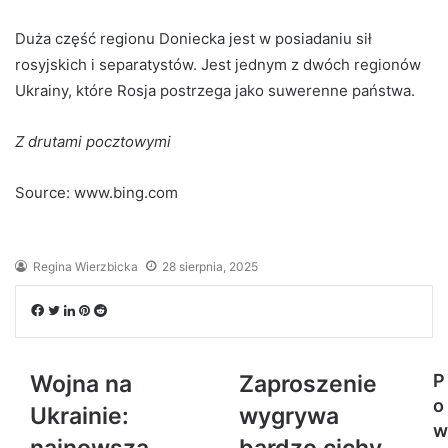
Duża część regionu Doniecka jest w posiadaniu sił
rosyjskich i separatystów. Jest jednym z dwóch regionów
Ukrainy, które Rosja postrzega jako suwerenne państwa.
Z drutami pocztowymi
Source: www.bing.com
Regina Wierzbicka
28 sierpnia, 2025
Facebook
Twitter
LinkedIn
Pinterest
Reddit
Wojna na
Zaproszenie
P
o
Ukrainie:
wygrywa
w
najnowsza
bardzo cichy