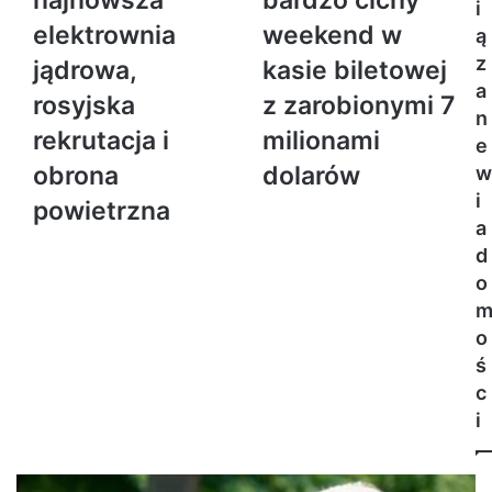
i
elektrownia
weekend w
ą
z
jądrowa,
kasie biletowej
a
rosyjska
z zarobionymi 7
n
rekrutacja i
milionami
e
obrona
dolarów
w
i
powietrzna
a
d
o
o
ś
c
i