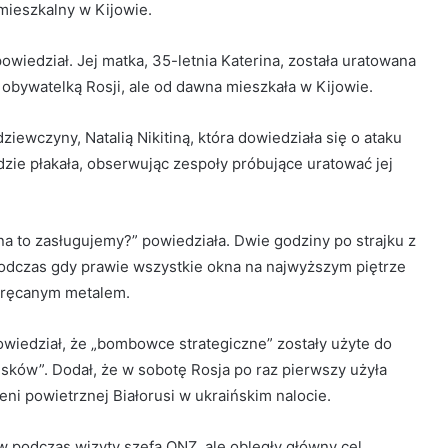
mieszkalny w Kijowie.
owiedział. Jej matka, 35-letnia Katerina, została uratowana
obywatelką Rosji, ale od dawna mieszkała w Kijowie.
iewczyny, Natalią Nikitiną, która dowiedziała się o ataku
dzie płakała, obserwując zespoły próbujące uratować jej
 na to zasługujemy?” powiedziała. Dwie godziny po strajku z
odczas gdy prawie wszystkie okna na najwyższym piętrze
skręcanym metalem.
powiedział, że „bombowce strategiczne” zostały użyte do
isków”. Dodał, że w sobotę Rosja po raz pierwszy użyła
i powietrznej Białorusi w ukraińskim nalocie.
ów podczas wizyty szefa ONZ, ale obległy główny cel