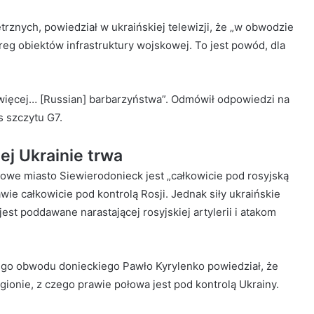
nych, powiedział w ukraińskiej telewizji, że „w obwodzie
eg obiektów infrastruktury wojskowej. To jest powód, dla
więcej… [Russian] barbarzyństwa”. Odmówił odpowiedzi na
s szczytu G7.
j Ukrainie trwa
uczowe miasto Siewierodonieck jest „całkowicie pod rosyjską
wie całkowicie pod kontrolą Rosji. Jednak siły ukraińskie
est poddawane narastającej rosyjskiej artylerii i atakom
iego obwodu donieckiego Pawło Kyrylenko powiedział, że
gionie, z czego prawie połowa jest pod kontrolą Ukrainy.