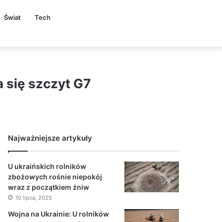
Świat
Tech
a się szczyt G7
Najważniejsze artykuły
U ukraińskich rolników
zbożowych rośnie niepokój
wraz z początkiem żniw
10 lipca, 2025
Wojna na Ukrainie: U rolników