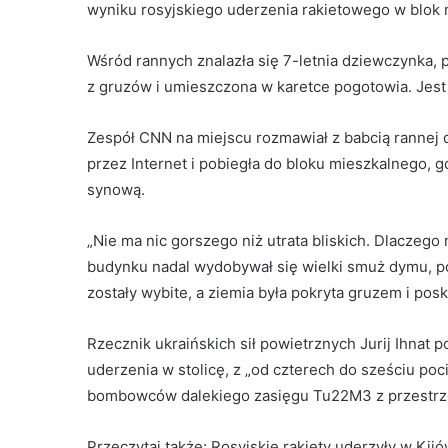
wyniku rosyjskiego uderzenia rakietowego w blok 
Wśród rannych znalazła się 7-letnia dziewczynka, p
z gruzów i umieszczona w karetce pogotowia. Jest 
Zespół CNN na miejscu rozmawiał z babcią rannej dz
przez Internet i pobiegła do bloku mieszkalnego, g
synową.
„Nie ma nic gorszego niż utrata bliskich. Dlaczego
budynku nadal wydobywał się wielki smuż dymu, p
zostały wybite, a ziemia była pokryta gruzem i po
Rzecznik ukraińskich sił powietrznych Jurij Ihnat 
uderzenia w stolicę, z „od czterech do sześciu poc
bombowców dalekiego zasięgu Tu22M3 z przestrzen
Przeczytaj także:
Rosyjskie rakiety uderzyły w Kij