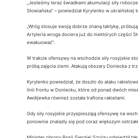
„Jesteśmy teraz świadkami akumulacji siły roboczej
Słowiańska” – powiedział Kyrylenko w ukraińskiej te
„Wróg stosuje swoją dobrze znaną taktykę, próbując 
Artyleria wroga dociera już do niektórych części S
ewakuować”.
W trakcie ofensywy na wschodzie siły rosyjskie sto
próbą zajęcia ziemi. Atakują obszary Doniecka z tr
Kyrylenko powiedział, że doszło do ataku rakieto
linii frontu w Doniecku, które od ponad dwóch mies
Awdijewka również została trafiona rakietami.
Gdy siły rosyjskie przyspieszają ofensywę na wsch
ponownie znalazły się pod coraz większym ostrzałe
Minister obrony Rosji Siergiej Szojgu odwiedził t