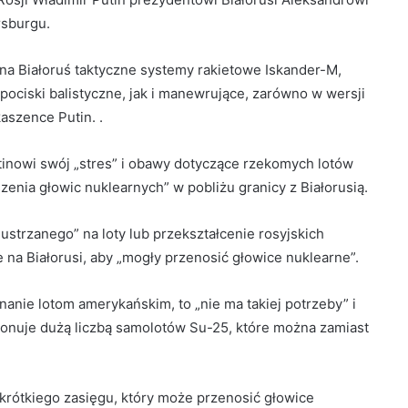
rsburgu.
 na Białoruś taktyczne systemy rakietowe Iskander-M,
ociski balistyczne, jak i manewrujące, zarówno w wersji
aszence Putin. .
tinowi swój „stres” i obawy dotyczące rzekomych lotów
nia głowic nuklearnych” w pobliżu granicy z Białorusią.
ustrzanego” na loty lub przekształcenie rosyjskich
na Białorusi, aby „mogły przenosić głowice nuklearne”.
nanie lotom amerykańskim, to „nie ma takiej potrzeby” i
onuje dużą liczbą samolotów Su-25, które można zamiast
 krótkiego zasięgu, który może przenosić głowice