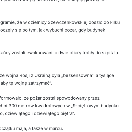
legramie, że w dzielnicy Szewczenkowskiej doszło do kilku
poczęły się po tym, jak wybuchł pożar, gdy budynek
cy zostali ewakuowani, a dwie ofiary trafiły do ​​szpitala.
e wojna Rosji z Ukrainą była „bezsensowna”, a tysiące
 aby tę wojnę zatrzymać”.
formowało, że pożar został spowodowany przez
ierzchni 300 metrów kwadratowych w „9-piętrowym budynku
dziewiątego i dziewiątego piętra”.
oczątku maja, a także w marcu.