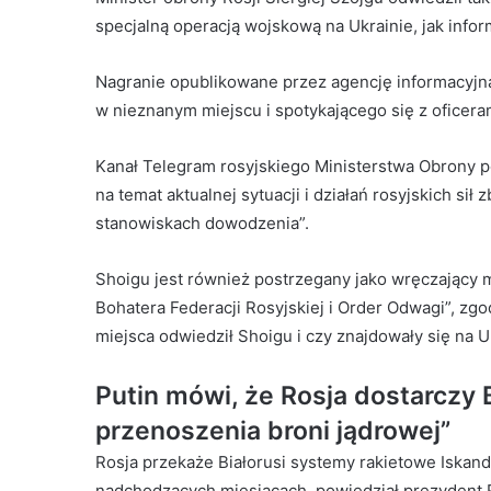
specjalną operacją wojskową na Ukrainie, jak info
Nagranie opublikowane przez agencję informacyjną
w nieznanym miejscu i spotykającego się z oficer
Kanał Telegram rosyjskiego Ministerstwa Obrony 
na temat aktualnej sytuacji i działań rosyjskich s
stanowiskach dowodzenia”.
Shoigu jest również postrzegany jako wręczający 
Bohatera Federacji Rosyjskiej i Order Odwagi”, zgo
miejsca odwiedził Shoigu i czy znajdowały się na U
Putin mówi, że Rosja dostarczy B
przenoszenia broni jądrowej”
Rosja przekaże Białorusi systemy rakietowe Iskan
nadchodzących miesiącach, powiedział prezydent R