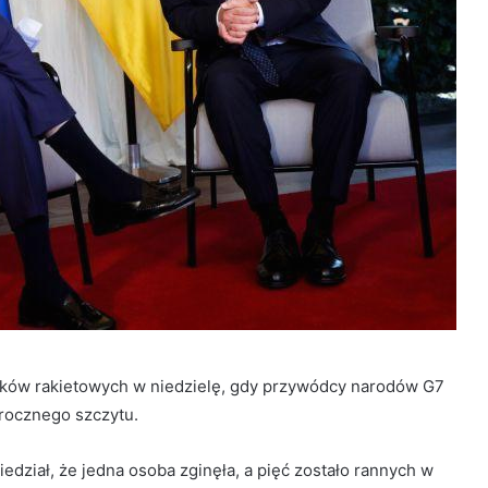
ataków rakietowych w niedzielę, gdy przywódcy narodów G7
orocznego szczytu.
iedział, że jedna osoba zginęła, a pięć zostało rannych w