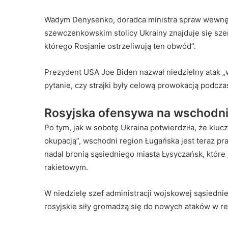
Wadym Denysenko, doradca ministra spraw wewnętrz
szewczenkowskim stolicy Ukrainy znajduje się szer
którego Rosjanie ostrzeliwują ten obwód”.
Prezydent USA Joe Biden nazwał niedzielny atak „
pytanie, czy strajki były celową prowokacją podcza
Rosyjska ofensywa na wschodnie
Po tym, jak w sobotę Ukraina potwierdziła, że ​​kl
okupacją”, wschodni region Ługańska jest teraz pra
nadal bronią sąsiedniego miasta Łysyczańsk, które j
rakietowym.
W niedzielę szef administracji wojskowej sąsiedn
rosyjskie siły gromadzą się do nowych ataków w re