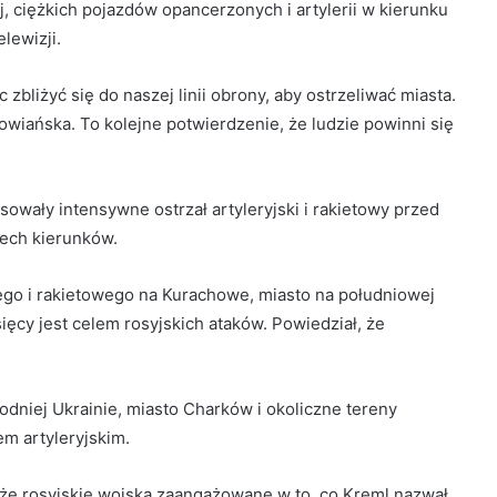
, ciężkich pojazdów opancerzonych i artylerii w kierunku
lewizji.
zbliżyć się do naszej linii obrony, aby ostrzeliwać miasta.
łowiańska. To kolejne potwierdzenie, że ludzie powinni się
sowały intensywne ostrzał artyleryjski i rakietowy przed
zech kierunków.
wego i rakietowego na Kurachowe, miasto na południowej
ięcy jest celem rosyjskich ataków. Powiedział, że
odniej Ukrainie, miasto Charków i okoliczne tereny
m artyleryjskim.
akże rosyjskie wojska zaangażowane w to, co Kreml nazwał