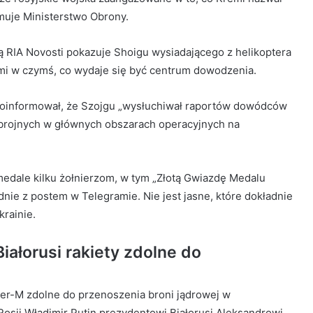
rmuje Ministerstwo Obrony.
 RIA Novosti pokazuje Shoigu wysiadającego z helikoptera
ami w czymś, co wydaje się być centrum dowodzenia.
poinformował, że Szojgu „wysłuchiwał raportów dowódców
ił zbrojnych w głównych obszarach operacyjnych na
medale kilku żołnierzom, w tym „Złotą Gwiazdę Medalu
dnie z postem w Telegramie. Nie jest jasne, które dokładnie
krainie.
iałorusi rakiety zdolne do
der-M zdolne do przenoszenia broni jądrowej w
osji Władimir Putin prezydentowi Białorusi Aleksandrowi