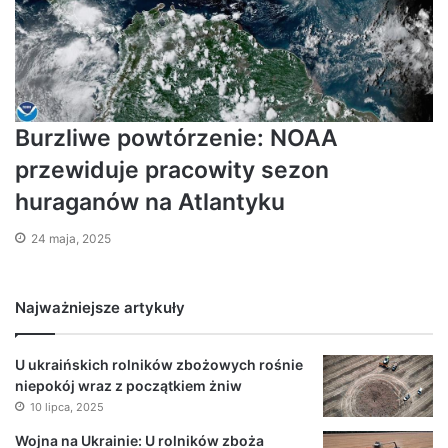
Burzliwe powtórzenie: NOAA
przewiduje pracowity sezon
huraganów na Atlantyku
24 maja, 2025
Najważniejsze artykuły
U ukraińskich rolników zbożowych rośnie
niepokój wraz z początkiem żniw
10 lipca, 2025
Wojna na Ukrainie: U rolników zboża