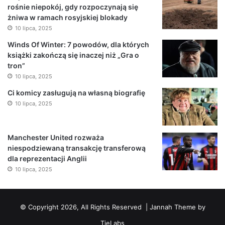
rośnie niepokój, gdy rozpoczynają się
żniwa w ramach rosyjskiej blokady
10 lipca, 2025
Winds Of Winter: 7 powodów, dla których
książki zakończą się inaczej niż „Gra o
tron”
10 lipca, 2025
Ci komicy zasługują na własną biografię
10 lipca, 2025
Manchester United rozważa
niespodziewaną transakcję transferową
dla reprezentacji Anglii
10 lipca, 2025
© Copyright 2026, All Rights Reserved |
Jannah Theme by
TieLabs