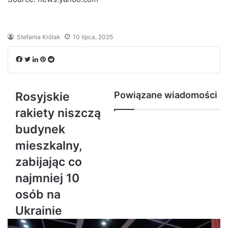
Stefania Królak
10 lipca, 2025
Facebook
Twitter
LinkedIn
Pinterest
Reddit
Rosyjskie
Powiązane wiadomości
rakiety niszczą
budynek
mieszkalny,
zabijając co
najmniej 10
osób na
Ukrainie