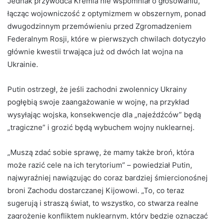
Jednak przywódca Kremla nie wspomniał o głosowaniu,
łącząc wojowniczość z optymizmem w obszernym, ponad
dwugodzinnym przemówieniu przed Zgromadzeniem
Federalnym Rosji, które w pierwszych chwilach dotyczyło
głównie kwestii
trwająca już od dwóch lat wojna na
Ukrainie.
Putin ostrzegł, że jeśli zachodni zwolennicy Ukrainy
pogłębią swoje zaangażowanie w wojnę, na przykład
wysyłając wojska, konsekwencje dla „najeźdźców” będą
„tragiczne” i grozić będą wybuchem wojny nuklearnej.
„Muszą zdać sobie sprawę, że mamy także broń, która
może razić cele na ich terytorium” – powiedział Putin,
najwyraźniej nawiązując do coraz bardziej śmiercionośnej
broni Zachodu dostarczanej Kijowowi. „To, co teraz
sugerują i straszą świat, to wszystko, co stwarza realne
zagrożenie konfliktem nuklearnym, który będzie oznaczać