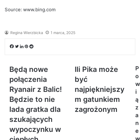
Source: www.bing.com
Regina Wierzbicka
1 marca, 2025
Facebook
Twitter
LinkedIn
Pinterest
Reddit
Będą nowe
Ili Pika może
P
o
połączenia
być
w
Ryanair z Balic!
najpiękniejszy
i
Będzie to nie
m gatunkiem
ą
z
lada gratka dla
zagrożonym
a
szukających
n
wypoczynku w
e
ciepłych
w