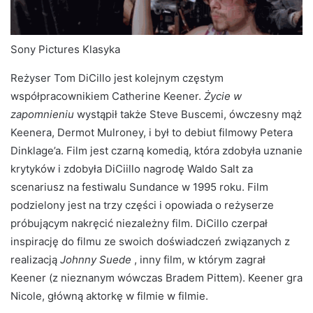
Sony Pictures Klasyka
Reżyser Tom DiCillo jest kolejnym częstym
współpracownikiem Catherine Keener.
Życie w
zapomnieniu
wystąpił także Steve Buscemi, ówczesny mąż
Keenera, Dermot Mulroney, i był to debiut filmowy Petera
Dinklage’a. Film jest czarną komedią, która zdobyła uznanie
krytyków i zdobyła DiCiillo nagrodę Waldo Salt za
scenariusz na festiwalu Sundance w 1995 roku. Film
podzielony jest na trzy części i opowiada o reżyserze
próbującym nakręcić niezależny film. DiCillo czerpał
inspirację do filmu ze swoich doświadczeń związanych z
realizacją
Johnny Suede
, inny film, w którym zagrał
Keener (z nieznanym wówczas Bradem Pittem). Keener gra
Nicole, główną aktorkę w filmie w filmie.