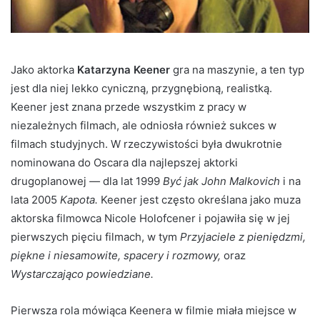
Jako aktorka
Katarzyna Keener
gra na maszynie, a ten typ
jest dla niej lekko cyniczną, przygnębioną, realistką.
Keener jest znana przede wszystkim z pracy w
niezależnych filmach, ale odniosła również sukces w
filmach studyjnych. W rzeczywistości była dwukrotnie
nominowana do Oscara dla najlepszej aktorki
drugoplanowej
—
dla lat 1999
Być jak John Malkovich
i na
lata 2005
Kapota.
Keener jest często określana jako muza
aktorska filmowca Nicole Holofcener i pojawiła się w jej
pierwszych pięciu filmach, w tym
Przyjaciele z pieniędzmi,
piękne i niesamowite, spacery i rozmowy,
oraz
Wystarczająco powiedziane.
Pierwsza rola mówiąca Keenera w filmie miała miejsce w