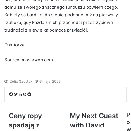
domu ze swojego znacznego funduszu powierniczego.
Kobiety są bardziej do siebie podobne, niż na pierwszy
rzut oka, gdy każda z nich przechodzi przez życiowe
trudności z niewielką pomocą przyjaciół.
O autorze
Source: movieweb.com
Zofia Szostak
6 maja, 2025
Facebook
Twitter
LinkedIn
Pinterest
Reddit
Ceny ropy
My Next Guest
P
o
spadają z
with David
w