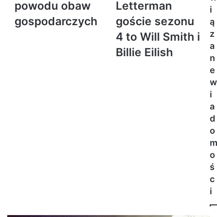
powodu obaw
Letterman
i
gospodarczych
goście sezonu
ą
z
4 to Will Smith i
a
Billie Eilish
n
e
w
i
a
d
o
o
ś
c
i