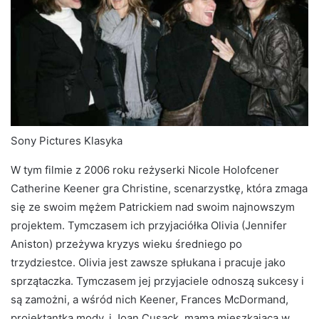
Sony Pictures Klasyka
W tym filmie z 2006 roku reżyserki Nicole Holofcener
Catherine Keener gra Christine, scenarzystkę, która zmaga
się ze swoim mężem Patrickiem nad swoim najnowszym
projektem. Tymczasem ich przyjaciółka Olivia (Jennifer
Aniston) przeżywa kryzys wieku średniego po
trzydziestce. Olivia jest zawsze spłukana i pracuje jako
sprzątaczka. Tymczasem jej przyjaciele odnoszą sukcesy i
są zamożni, a wśród nich Keener, Frances McDormand,
projektantka mody, i Joan Cusack, mama mieszkająca w