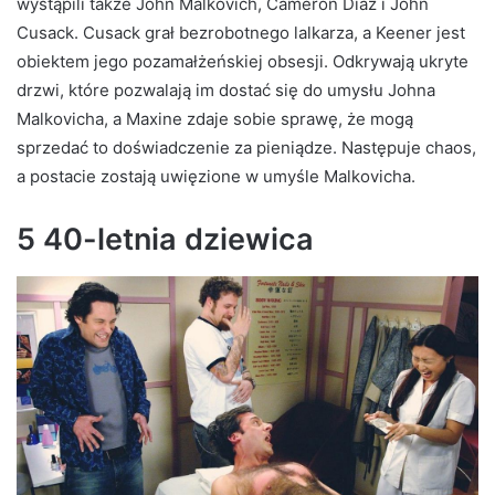
wystąpili także John Malkovich, Cameron Diaz i John
Cusack. Cusack grał bezrobotnego lalkarza, a Keener jest
obiektem jego pozamałżeńskiej obsesji. Odkrywają ukryte
drzwi, które pozwalają im dostać się do umysłu Johna
Malkovicha, a Maxine zdaje sobie sprawę, że mogą
sprzedać to doświadczenie za pieniądze. Następuje chaos,
a postacie zostają uwięzione w umyśle Malkovicha.
5 40-letnia dziewica