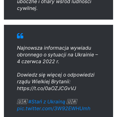
uboczne i ofiary wśród ludności
cywilnej.
Najnowsza informacja wywiadu
obronnego o sytuacji na Ukrainie –
4 czerwca 2022 r.
Dowiedz się więcej o odpowiedzi
rządu Wielkiej Brytanii:
https://t.co/0aOZJCGvVJ
🇺🇦
#Stań z Ukrainą
🇺🇦
pic.twitter.com/3W92EWHUmh