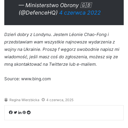
— Ministerstwo Obrony 🇬🇧
(@DefenceHQ)
4 czerwca 2022
Dzień dobry z Londynu. Jestem Léonie Chao-Fong i
przedstawiam wam wszystkie najnowsze wydarzenia z
wojny na Ukrainie. Proszę f
węgorz swobodnie napisz mi
wiadomość, jeśli masz coś do zgłoszenia, możesz się ze
mną skontaktować
na Twitterze
lub e-mailem.
Source: www.bing.com
Regina Wierzbicka
4 czerwca, 2025
Facebook
Twitter
LinkedIn
Pinterest
Reddit