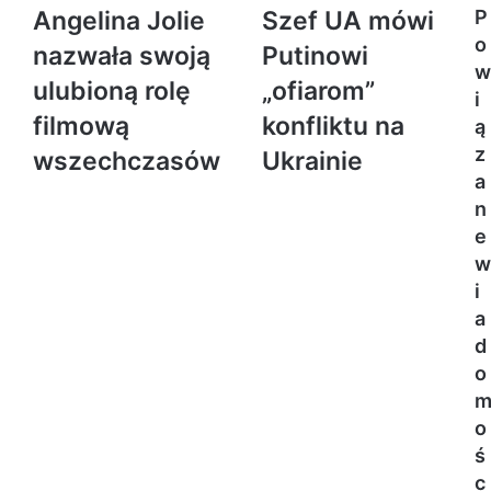
Angelina Jolie
Szef UA mówi
P
o
nazwała swoją
Putinowi
w
ulubioną rolę
„ofiarom”
i
filmową
konfliktu na
ą
z
wszechczasów
Ukrainie
a
n
e
w
i
a
d
o
o
ś
c