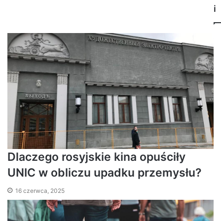
i
Dlaczego rosyjskie kina opuściły
UNIC w obliczu upadku przemysłu?
16 czerwca, 2025