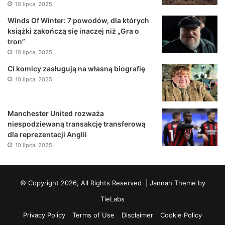
10 lipca, 2025
Winds Of Winter: 7 powodów, dla których
książki zakończą się inaczej niż „Gra o
tron”
10 lipca, 2025
Ci komicy zasługują na własną biografię
10 lipca, 2025
Manchester United rozważa
niespodziewaną transakcję transferową
dla reprezentacji Anglii
10 lipca, 2025
© Copyright 2026, All Rights Reserved |
Jannah Theme by
TieLabs
Privacy Policy
Terms of Use
Disclaimer
Cookie Policy