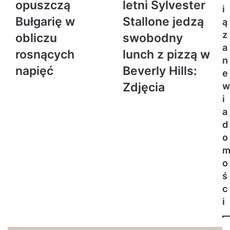
opuszczą
letni Sylvester
i
Bułgarię w
Stallone jedzą
ą
z
obliczu
swobodny
a
rosnących
lunch z pizzą w
n
napięć
Beverly Hills:
e
Zdjęcia
w
i
a
d
o
o
ś
c
i