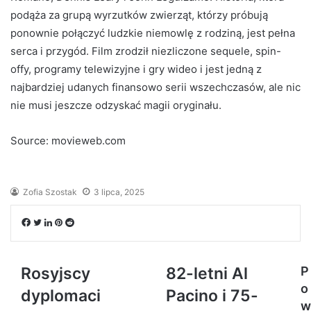
podąża za grupą wyrzutków zwierząt, którzy próbują
ponownie połączyć ludzkie niemowlę z rodziną, jest pełna
serca i przygód. Film zrodził niezliczone sequele, spin-
offy, programy telewizyjne i gry wideo i jest jedną z
najbardziej udanych finansowo serii wszechczasów, ale nic
nie musi jeszcze odzyskać magii oryginału.
Source: movieweb.com
Zofia Szostak
3 lipca, 2025
Facebook
Twitter
LinkedIn
Pinterest
Reddit
Rosyjscy
82-letni Al
P
o
dyplomaci
Pacino i 75-
w