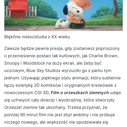
Błękitne niebo/studia z XX wieku
Zawsze będzie pewna presja, gdy zostaniesz poproszony
o przeniesienie postaci tak kultowych, jak Charlie Brown,
Snoopy i Woodstock na duży ekran, ale żeby być
uczciwym, Blue Sky Studios wyrzuciło go z parku tym
jednym. Używając pięknego stylu animacji, który subtelnie
łączy estetykę 2D komiksów i oryginalnych kreskówek z
nowoczesnym CGI 3D,
Film o orzeszkach ziemnych
udaje
się uchwycić cały dowcip i wyobraźnię, które stworzyły
Orzeszki ziemne
tak ukochany. Trzeba przyznać, że
poniżej 90 minut film nie jest zbyt ambitny i nie próbuje
niczego nowego, ale większość nie spodziewała się