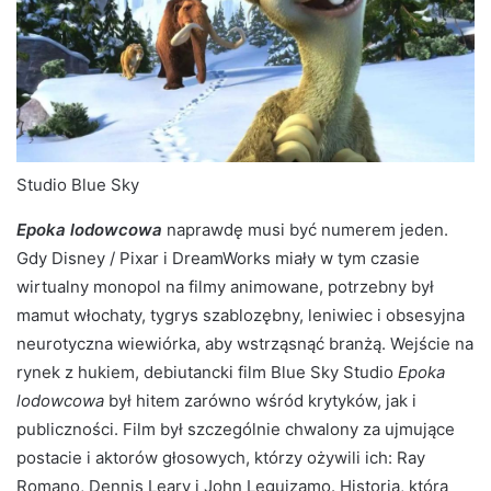
Studio Blue Sky
Epoka lodowcowa
naprawdę musi być numerem jeden.
Gdy Disney / Pixar i DreamWorks miały w tym czasie
wirtualny monopol na filmy animowane, potrzebny był
mamut włochaty, tygrys szablozębny, leniwiec i obsesyjna
neurotyczna wiewiórka, aby wstrząsnąć branżą. Wejście na
rynek z hukiem, debiutancki film Blue Sky Studio
Epoka
lodowcowa
był hitem zarówno wśród krytyków, jak i
publiczności. Film był szczególnie chwalony za ujmujące
postacie i aktorów głosowych, którzy ożywili ich: Ray
Romano, Dennis Leary i John Leguizamo. Historia, która