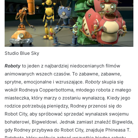
Studio Blue Sky
Roboty
to jeden z najbardziej niedocenianych filmów
animowanych wszech czasów. To zabawne, zabawne,
sprytne, emocjonalne i wzruszające.
Roboty
skupia się
wokół Rodneya Copperbottoma, młodego robota z małego
miasteczka, który marzy o zostaniu wynalazcą. Kiedy jego
rodzice potrzebują pieniędzy, Rodney przenosi się do
Robot City, aby spróbować sprzedać wynalazek swojemu
bohaterowi, Bigweldowi. Jednak zamiast znaleźć Bigwelda,
gdy Rodney przybywa do Robot City, znajduje Phineasa T.
Ratcheta, który próbuje zabrać wszystkie biedne roboty,