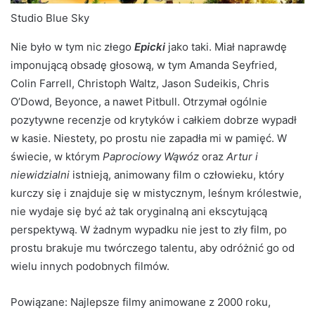
Studio Blue Sky
Nie było w tym nic złego
Epicki
jako taki. Miał naprawdę
imponującą obsadę głosową, w tym Amanda Seyfried,
Colin Farrell, Christoph Waltz, Jason Sudeikis, Chris
O’Dowd, Beyonce, a nawet Pitbull. Otrzymał ogólnie
pozytywne recenzje od krytyków i całkiem dobrze wypadł
w kasie. Niestety, po prostu nie zapadła mi w pamięć. W
świecie, w którym
Paprociowy Wąwóz
oraz
Artur i
niewidzialni
istnieją, animowany film o człowieku, który
kurczy się i znajduje się w mistycznym, leśnym królestwie,
nie wydaje się być aż tak oryginalną ani ekscytującą
perspektywą. W żadnym wypadku nie jest to zły film, po
prostu brakuje mu twórczego talentu, aby odróżnić go od
wielu innych podobnych filmów.
Powiązane: Najlepsze filmy animowane z 2000 roku,