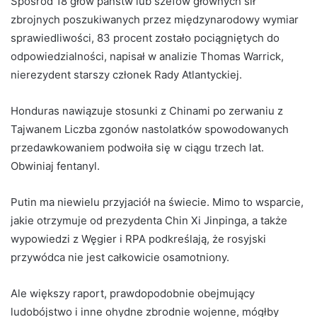
Spośród 18 głów państw lub szefów głównych sił
zbrojnych poszukiwanych przez międzynarodowy wymiar
sprawiedliwości, 83 procent zostało pociągniętych do
odpowiedzialności, napisał w analizie Thomas Warrick,
nierezydent starszy członek Rady Atlantyckiej.
Honduras nawiązuje stosunki z Chinami po zerwaniu z
Tajwanem Liczba zgonów nastolatków spowodowanych
przedawkowaniem podwoiła się w ciągu trzech lat.
Obwiniaj fentanyl.
Putin ma niewielu przyjaciół na świecie. Mimo to wsparcie,
jakie otrzymuje od prezydenta Chin Xi Jinpinga, a także
wypowiedzi z Węgier i RPA podkreślają, że rosyjski
przywódca nie jest całkowicie osamotniony.
Ale większy raport, prawdopodobnie obejmujący
ludobójstwo i inne ohydne zbrodnie wojenne, mógłby