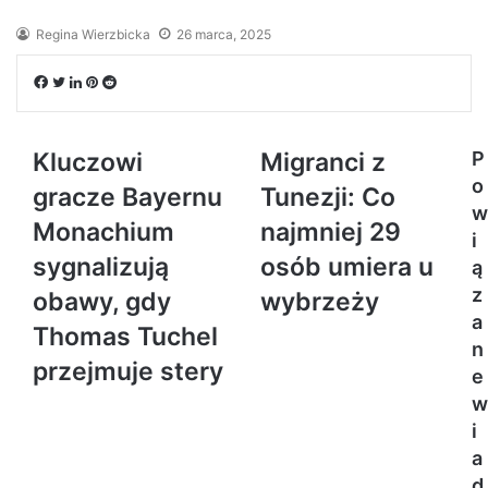
Regina Wierzbicka
26 marca, 2025
Facebook
Twitter
LinkedIn
Pinterest
Reddit
Kluczowi
Migranci z
P
o
gracze Bayernu
Tunezji: Co
w
Monachium
najmniej 29
i
sygnalizują
osób umiera u
ą
z
obawy, gdy
wybrzeży
a
Thomas Tuchel
n
przejmuje stery
e
w
i
a
d