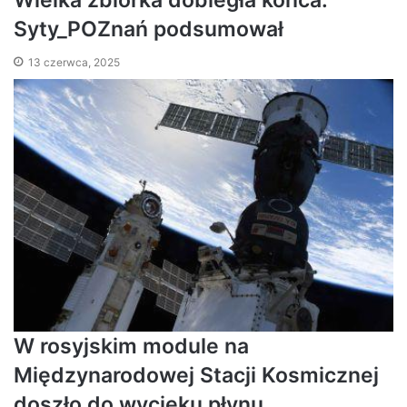
Wielka zbiórka dobiegła końca.
Syty_POZnań podsumował
13 czerwca, 2025
W rosyjskim module na
Międzynarodowej Stacji Kosmicznej
doszło do wycieku płynu