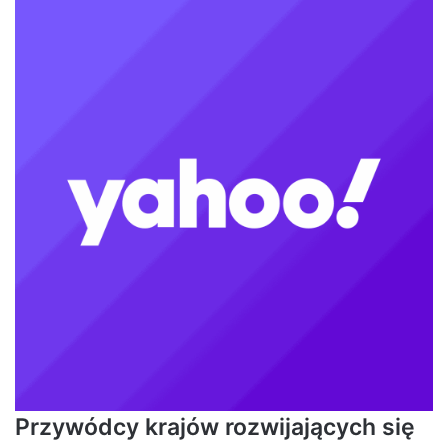
Przywódcy krajów rozwijających się