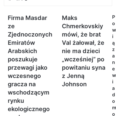
Firma Masdar
Maks
P
o
ze
Chmerkovskiy
w
Zjednoczonych
mówi, że brat
i
Emiratów
Val żałował, że
ą
z
Arabskich
nie ma dzieci
a
poszukuje
„wcześniej” po
n
przewagi jako
powitaniu syna
e
wczesnego
z Jenną
w
i
gracza na
Johnson
a
wschodzącym
d
rynku
o
ekologicznego
o