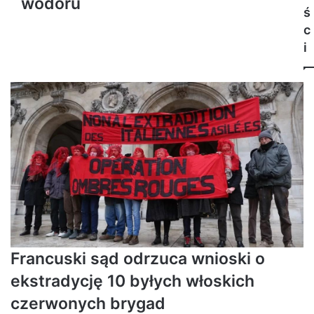
wodoru
ś
c
i
Francuski sąd odrzuca wnioski o
ekstradycję 10 byłych włoskich
czerwonych brygad