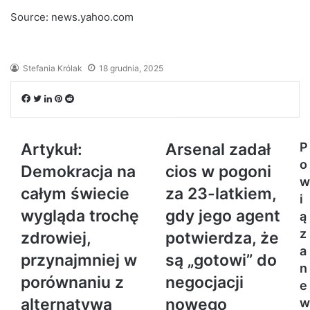
Source: news.yahoo.com
Stefania Królak
18 grudnia, 2025
Facebook
Twitter
LinkedIn
Pinterest
Reddit
Artykuł:
Arsenal zadał
P
o
Demokracja na
cios w pogoni
w
całym świecie
za 23-latkiem,
i
wygląda trochę
gdy jego agent
ą
z
zdrowiej,
potwierdza, że ​​
a
przynajmniej w
są „gotowi” do
n
porównaniu z
negocjacji
e
alternatywą
nowego
w