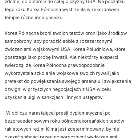
zdolnej do dotarcia do całej ojczyzny USA. Na początku
tego roku Korea Północna wystrzeliła w rekordowym
tempie różne inne pociski.
Korea Północna broni swoich testów broni jako środków
samoobrony, aby poradzić sobie z rozszerzonymi
ćwiczeniami wojskowymi USA-Korea Południowa, które
postrzega jako próbę inwazji. Ale niektórzy eksperci
twierdzą, że Korea Północna prawdopodobnie
wykorzystała szkolenie wojskowe swoich rywali jako
pretekst do powiększenia swojego arsenału i zwiększenia
dźwigni w przyszłych negocjacjach z USA w celu
uzyskania ulgi w sankcjach i innych ustępstw.
„W obliczu narastającej presji dyplomatycznej po
bezprecedensowym roku północnokoreańskich testów
rakietowych reżim Kima jest zdeterminowany, by nie
okazać słabości przed noworocznymi wydarzeniami