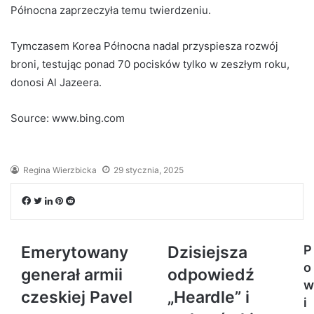
Północna zaprzeczyła temu twierdzeniu.
Tymczasem Korea Północna nadal przyspiesza rozwój
broni, testując ponad 70 pocisków tylko w zeszłym roku,
donosi Al Jazeera.
Source: www.bing.com
Regina Wierzbicka
29 stycznia, 2025
Facebook
Twitter
LinkedIn
Pinterest
Reddit
Emerytowany
Dzisiejsza
P
o
generał armii
odpowiedź
w
czeskiej Pavel
„Heardle” i
i