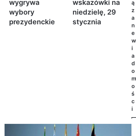
wygrywa
wskazówki na
ą
z
wybory
niedzielę, 29
a
prezydenckie
stycznia
n
e
w
i
a
d
o
o
ś
c
i