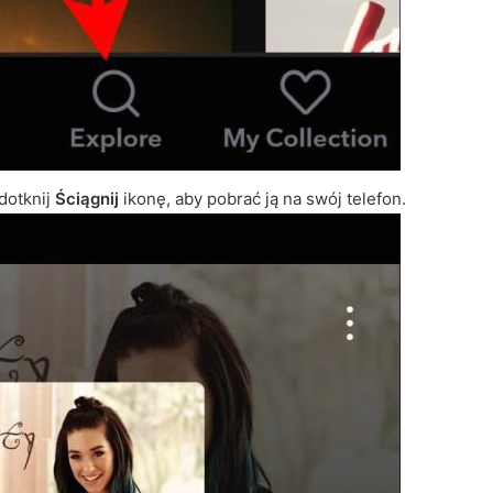
 dotknij
Ściągnij
ikonę, aby pobrać ją na swój telefon.