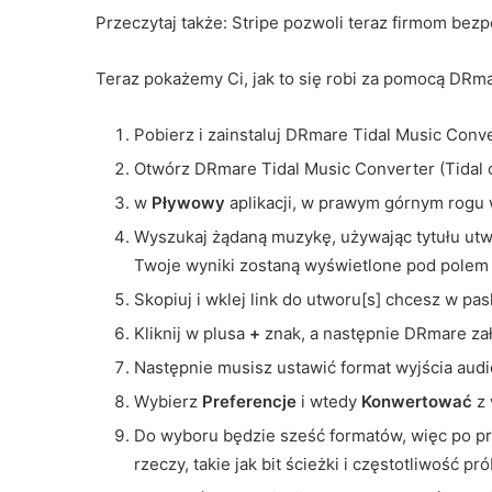
Przeczytaj także:
Stripe pozwoli teraz firmom bez
Teraz pokażemy Ci, jak to się robi za pomocą DRma
Pobierz i zainstaluj DRmare Tidal Music Conve
Otwórz DRmare Tidal Music Converter (Tidal 
w
Pływowy
aplikacji, w prawym górnym rogu
Wyszukaj żądaną muzykę, używając tytułu ut
Twoje wyniki zostaną wyświetlone pod polem
Skopiuj i wklej link do utworu[s] chcesz w 
Kliknij w plusa
+
znak, a następnie DRmare za
Następnie musisz ustawić format wyjścia audio.
Wybierz
Preferencje
i wtedy
Konwertować
z
Do wyboru będzie sześć formatów, więc po pr
rzeczy, takie jak bit ścieżki i częstotliwość p