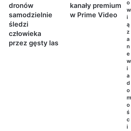
o
dronów
kanały premium
w
samodzielnie
w Prime Video
i
śledzi
ą
z
człowieka
a
przez gęsty las
n
e
w
i
a
d
o
o
ś
c
i