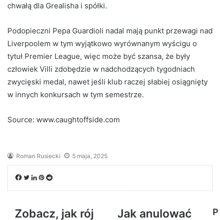
chwałą dla Grealisha i spółki.
Podopieczni Pepa Guardioli nadal mają punkt przewagi nad
Liverpoolem w tym wyjątkowo wyrównanym wyścigu o
tytuł Premier League, więc może być szansa, że ​​były
człowiek Villi zdobędzie w nadchodzących tygodniach
zwycięski medal, nawet jeśli klub raczej słabiej osiągnięty
w innych konkursach w tym semestrze.
Source: www.caughtoffside.com
Roman Rusiecki
5 maja, 2025
Facebook
Twitter
LinkedIn
Pinterest
Reddit
Zobacz, jak rój
Jak anulować
P