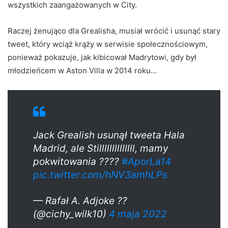
wszystkich zaangażowanych w City.
Raczej żenująco dla Grealisha, musiał wrócić i usunąć stary
tweet, który wciąż krąży w serwisie społecznościowym,
ponieważ pokazuje, jak kibicował Madrytowi, gdy był
młodzieńcem w Aston Villa w 2014 roku…
Jack Grealish usunął tweeta Hala
Madrid, ale Stillllllllllllll, mamy
pokwitowania ????
#AporLa14
pic.twitter.com/hNV3amhLPs
— Rafał A. Adjoke ??
(@cichy_wilk10)
4 maja 2022