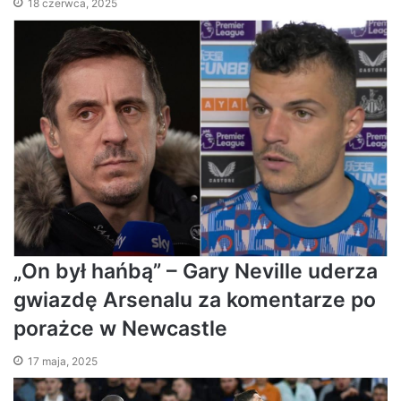
18 czerwca, 2025
„On był hańbą” – Gary Neville uderza
gwiazdę Arsenalu za komentarze po
porażce w Newcastle
17 maja, 2025