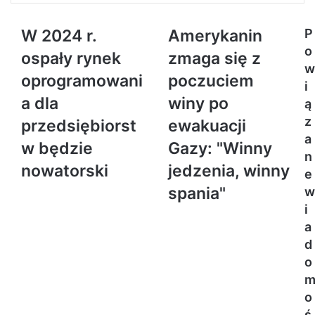
W 2024 r.
Amerykanin
P
o
ospały rynek
zmaga się z
w
oprogramowani
poczuciem
i
a dla
winy po
ą
z
przedsiębiorst
ewakuacji
a
w będzie
Gazy: "Winny
n
nowatorski
jedzenia, winny
e
spania"
w
i
a
d
o
o
ś