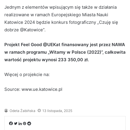
Jednym z elementów wpisującym się także w działania
realizowane w ramach Europejskiego Miasta Nauki
Katowice 2024 będzie konkurs fotograficzny „Czuję się
dobrze @Katowice”.
Projekt Feel Good @UEKat finansowany jest przez NAWA
w ramach programu „Witamy w Polsce (2022)”, całkowita
wartość projektu wynosi 233 350,00 zł.
Więcej o projekcie na:
Source: www.ue.katowice.pl
Odeta Żabińska
13 listopada, 2025
Facebook
Twitter
LinkedIn
Pinterest
Reddit