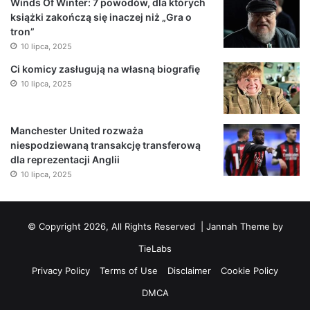
Winds Of Winter: 7 powodów, dla których
książki zakończą się inaczej niż „Gra o
tron”
10 lipca, 2025
Ci komicy zasługują na własną biografię
10 lipca, 2025
Manchester United rozważa
niespodziewaną transakcję transferową
dla reprezentacji Anglii
10 lipca, 2025
© Copyright 2026, All Rights Reserved |
Jannah Theme by
TieLabs
Privacy Policy
Terms of Use
Disclaimer
Cookie Policy
DMCA