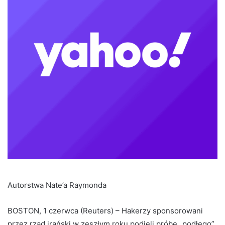
Autorstwa Nate’a Raymonda
BOSTON, 1 czerwca (Reuters) – Hakerzy sponsorowani
przez rząd irański w zeszłym roku podjęli próbę „podłego”