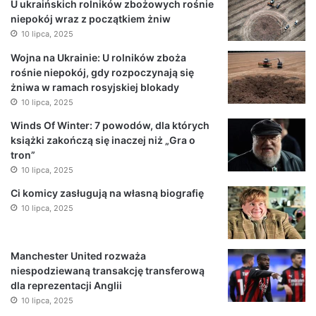
U ukraińskich rolników zbożowych rośnie
niepokój wraz z początkiem żniw
10 lipca, 2025
Wojna na Ukrainie: U rolników zboża
rośnie niepokój, gdy rozpoczynają się
żniwa w ramach rosyjskiej blokady
10 lipca, 2025
Winds Of Winter: 7 powodów, dla których
książki zakończą się inaczej niż „Gra o
tron”
10 lipca, 2025
Ci komicy zasługują na własną biografię
10 lipca, 2025
Manchester United rozważa
niespodziewaną transakcję transferową
dla reprezentacji Anglii
10 lipca, 2025