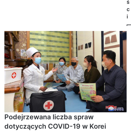
ś
c
i
Podejrzewana liczba spraw
dotyczących COVID-19 w Korei