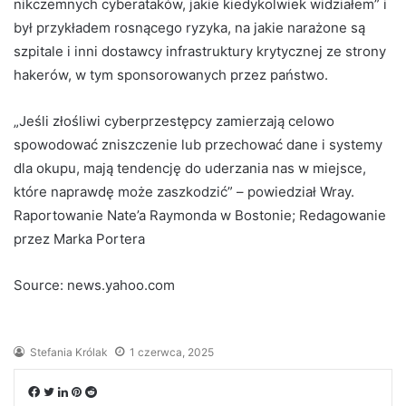
nikczemnych cyberataków, jakie kiedykolwiek widziałem” i
był przykładem rosnącego ryzyka, na jakie narażone są
szpitale i inni dostawcy infrastruktury krytycznej ze strony
hakerów, w tym sponsorowanych przez państwo.
„Jeśli złośliwi cyberprzestępcy zamierzają celowo
spowodować zniszczenie lub przechować dane i systemy
dla okupu, mają tendencję do uderzania nas w miejsce,
które naprawdę może zaszkodzić” – powiedział Wray.
Raportowanie Nate’a Raymonda w Bostonie; Redagowanie
przez Marka Portera
Source: news.yahoo.com
Stefania Królak
1 czerwca, 2025
Facebook
Twitter
LinkedIn
Pinterest
Reddit