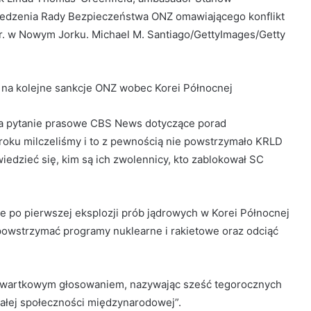
edzenia Rady Bezpieczeństwa ONZ omawiającego konflikt
 r. w Nowym Jorku. Michael M. Santiago/GettyImages/Getty
ą na kolejne sankcje ONZ wobec Korei Północnej
a pytanie prasowe CBS News dotyczące porad
 roku milczeliśmy i to z pewnością nie powstrzymało KRLD
iedzieć się, kim są ich zwolennicy, kto zablokował SC
 po pierwszej eksplozji prób jądrowych w Korei Północnej
ię powstrzymać programy nuklearne i rakietowe oraz odciąć
zwartkowym głosowaniem, nazywając sześć tegorocznych
ałej społeczności międzynarodowej”.