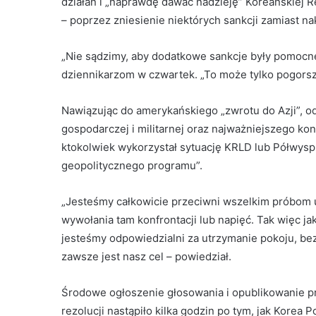
działań i „naprawdę dawać nadzieję” Koreańskiej 
– poprzez zniesienie niektórych sankcji zamiast n
„Nie sądzimy, aby dodatkowe sankcje były pomocn
dziennikarzom w czwartek. „To może tylko pogorsz
Nawiązując do amerykańskiego „zwrotu do Azji”, o
gospodarczej i militarnej oraz najważniejszego ko
ktokolwiek wykorzystał sytuację KRLD lub Półwyspu
geopolitycznego programu”.
„Jesteśmy całkowicie przeciwni wszelkim próbom 
wywołania tam konfrontacji lub napięć. Tak więc j
jesteśmy odpowiedzialni za utrzymanie pokoju, be
zawsze jest nasz cel – powiedział.
Środowe ogłoszenie głosowania i opublikowanie p
rezolucji nastąpiło kilka godzin po tym, jak Korea