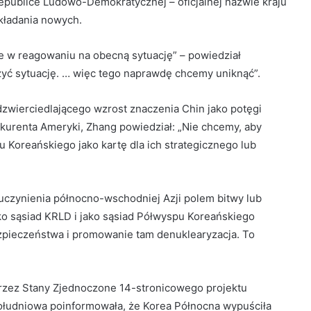
Republice Ludowo-Demokratycznej – oficjalnej nazwie kraju
akładania nowych.
e w reagowaniu na obecną sytuację” – powiedział
yć sytuację. … więc tego naprawdę chcemy uniknąć”.
dzwierciedlającego wzrost znaczenia Chin jako potęgi
nkurenta Ameryki, Zhang powiedział: „Nie chcemy, aby
 Koreańskiego jako kartę dla ich strategicznego lub
uczynienia północno-wschodniej Azji polem bitwy lub
ako sąsiad KRLD i jako sąsiad Półwyspu Koreańskiego
zpieczeństwa i promowanie tam denuklearyzacja. To
rzez Stany Zjednoczone 14-stronicowego projektu
 Południowa poinformowała, że ​​Korea Północna wypuściła