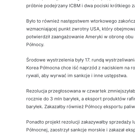
próbnie podejrzany ICBM i dwa pociski krótkiego z
Było to również następstwem wtorkowego zakończe
wzmacniającej punkt zwrotny USA, który obejmował 
potwierdził zaangażowanie Ameryki w obronę obu 
Północy.
Środowe wystrzelenia były 17. rundą wystrzeliwani
Korea Północna chce iść naprzód z naciskiem na r
rywali, aby wyrwać im sankcje i inne ustępstwa.
Rezolucja przegłosowana w czwartek zmniejszyłaby
rocznie do 3 mln baryłek, a eksport produktów rafi
baryłek. Zakazałby również Północy eksportu pali
Ponadto projekt rezolucji zakazywałby sprzedaży 
Północnej, zaostrzył sankcje morskie i zakazał ek