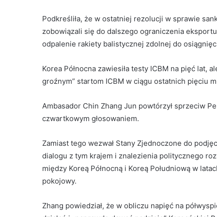
Podkreśliła, że ​​w ostatniej rezolucji w sprawie sa
zobowiązali się do dalszego ograniczenia eksportu
odpalenie rakiety balistycznej zdolnej do osiągni
Korea Północna zawiesiła testy ICBM na pięć lat, 
groźnym” startom ICBM w ciągu ostatnich pięciu m
Ambasador Chin Zhang Jun powtórzył sprzeciw Pe
czwartkowym głosowaniem.
Zamiast tego wezwał Stany Zjednoczone do podjęci
dialogu z tym krajem i znalezienia politycznego ro
między Koreą Północną i Koreą Południową w latach
pokojowy.
Zhang powiedział, że w obliczu napięć na półwysp