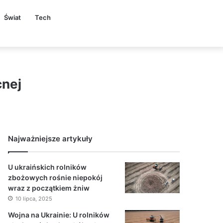
Świat
Tech
cnej
Najważniejsze artykuły
U ukraińskich rolników
zbożowych rośnie niepokój
wraz z początkiem żniw
10 lipca, 2025
Wojna na Ukrainie: U rolników