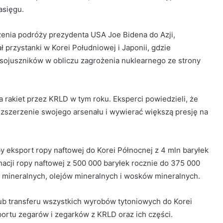
asięgu.
nia podróży prezydenta USA Joe Bidena do Azji,
przystanki w Korei Południowej i Japonii, gdzie
sojuszników w obliczu zagrożenia nuklearnego ze strony
a rakiet przez KRLD w tym roku. Eksperci powiedzieli, że
ozszerzenie swojego arsenału i wywierać większą presję na
 eksport ropy naftowej do Korei Północnej z 4 mln baryłek
nacji ropy naftowej z 500 000 baryłek rocznie do 375 000
w mineralnych, olejów mineralnych i wosków mineralnych.
lub transferu wszystkich wyrobów tytoniowych do Korei
sportu zegarów i zegarków z KRLD oraz ich części.