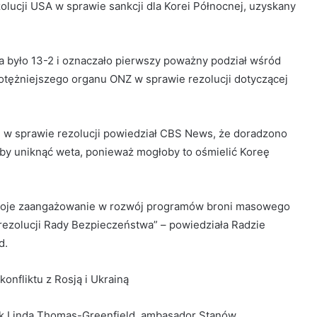
zolucji USA w sprawie sankcji dla Korei Północnej, uzyskany
było 13-2 i oznaczało pierwszy poważny podział wśród
otężniejszego organu ONZ w sprawie rezolucji dotyczącej
 w sprawie rezolucji powiedział CBS News, że doradzono
by uniknąć weta, ponieważ mogłoby to ośmielić Koreę
 swoje zaangażowanie w rozwój programów broni masowego
 rezolucji Rady Bezpieczeństwa” – powiedziała Radzie
d.
ak Linda Thomas-Greenfield, ambasador Stanów