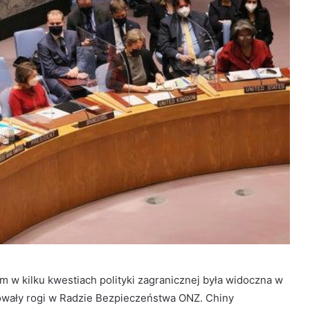
w kilku kwestiach polityki zagranicznej była widoczna w
owały rogi w Radzie Bezpieczeństwa ONZ. Chiny