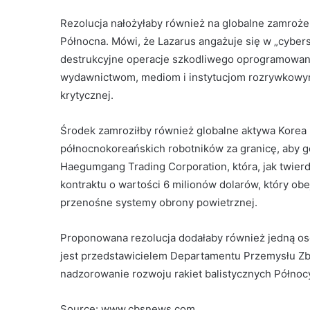
Rezolucja nałożyłaby również na globalne zamroże
Północna. Mówi, że Lazarus angażuje się w „cyber
destrukcyjne operacje szkodliwego oprogramowania
wydawnictwom, mediom i instytucjom rozrywkowym,
krytycznej.
Środek zamroziłby również globalne aktywa Korea
północnokoreańskich robotników za granicę, aby g
Haegumgang Trading Corporation, która, jak twier
kontraktu o wartości 6 milionów dolarów, który obe
przenośne systemy obrony powietrznej.
Proponowana rezolucja dodałaby również jedną osobę 
jest przedstawicielem Departamentu Przemysłu Zb
nadzorowanie rozwoju rakiet balistycznych Północ
Source: www.cbsnews.com