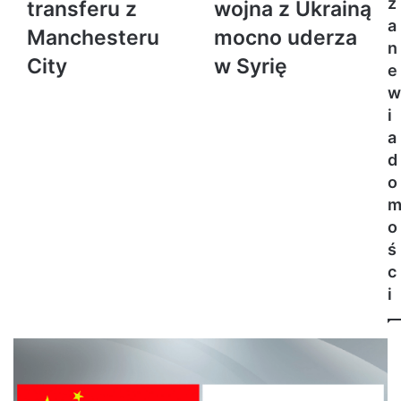
z
transferu z
wojna z Ukrainą
a
Manchesteru
mocno uderza
n
City
w Syrię
e
w
i
a
d
o
o
ś
c
i