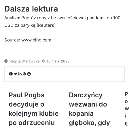
Dalsza lektura
Analiza: Podróż ropy z bezwartościowej pandemii do 100
USD za baryłkę (Reuters)
Source: www.bing.com
Regina Wierzbicka
10 maja, 2025
Facebook
Twitter
LinkedIn
Pinterest
Reddit
Paul Pogba
Darczyńcy
P
o
decyduje o
wezwani do
w
kolejnym klubie
kopania
i
po odrzuceniu
głęboko, gdy
ą