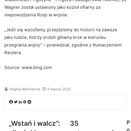
Wagner został ustawiony jako kozioł ofiarny za
niepowodzenia Rosji w wojnie.
„Jeśli się wycofamy, przejdziemy do historii na zawsze
jako ludzie, którzy zrobili główny krok w kierunku
przegrania wojny” – powiedział, zgodnie z tłumaczeniem
Reutera.
Source: www.bing.com
Regina Wierzbicka
6 marca, 2025
Facebook
Twitter
LinkedIn
Pinterest
Reddit
„Wstań i walcz”:
35
P
o