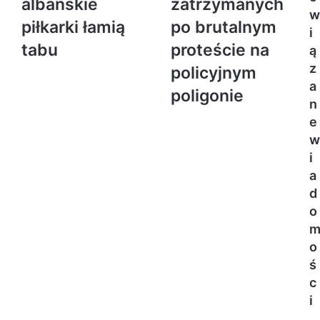
albańskie
zatrzymanych
w
piłkarki łamią
po brutalnym
i
tabu
proteście na
ą
z
policyjnym
a
poligonie
n
e
w
i
a
d
o
o
ś
c
i