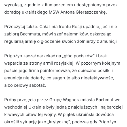
wycofają, zgodnie z tłumaczeniem udostępnionym przez
doradcę ukraińskiego MSW Antona Gieraszczenkę.
Przeczytaj także:
Cała linia frontu Rosji upadnie, jeśli nie
zabiorą Bachmuta, mówi szef najemników, oskarżając
regularną armię o głodzenie swoich żołnierzy z amunicji
Prigożyn zaczął narzekać na „głód pocisków” i brak
wsparcia ze strony armii rosyjskiej. W pozornym kolejnym
poście jego firma poinformowała, że ​​obiecane posiłki i
amunicja nie dotarły, co sugeruje albo nieefektywność,
albo celowy sabotaż.
Próby przejęcia przez Grupę Wagnera miasta Bachmut we
wschodniej Ukrainie były jedną z najdłuższych i najbardziej
krwawych bitew tej wojny. W piątek ukraiński dowódca
określił sytuację jako „krytyczną”, podczas gdy Prigożyn