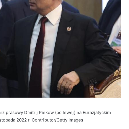
arz prasowy Dmitrij Piekow (po lewej) na Eurazjatyckim
stopada 2022 r. Contributor/Getty Images