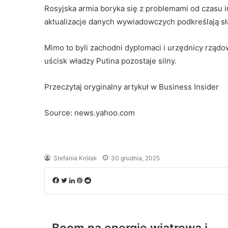
Rosyjska armia boryka się z problemami od czasu i
aktualizacje danych wywiadowczych podkreślają sła
Mimo to byli zachodni dyplomaci i urzędnicy rządo
uścisk władzy Putina pozostaje silny.
Przeczytaj oryginalny artykuł w Business Insider
Source: news.yahoo.com
Stefania Królak
30 grudnia, 2025
Facebook
Twitter
LinkedIn
Pinterest
Reddit