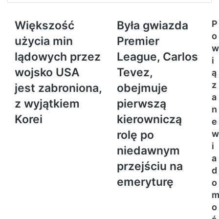
Większość
Była gwiazda
P
o
użycia min
Premier
w
lądowych przez
League, Carlos
i
wojsko USA
Tevez,
ą
z
jest zabroniona,
obejmuje
a
z wyjątkiem
pierwszą
n
Korei
kierowniczą
e
rolę po
w
i
niedawnym
a
przejściu na
d
emeryturę
o
o