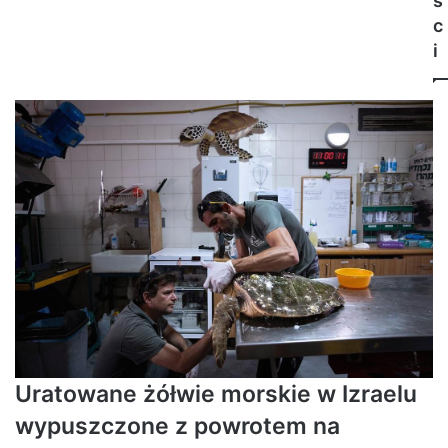
ś
c
i
Uratowane żółwie morskie w Izraelu
wypuszczone z powrotem na