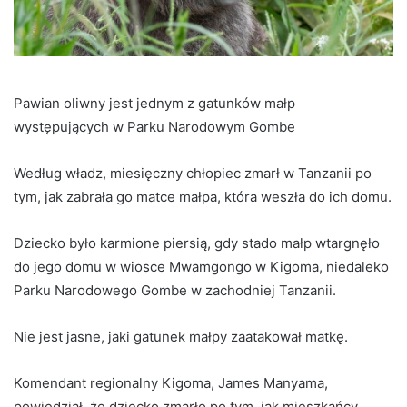
Pawian oliwny jest jednym z gatunków małp
występujących w Parku Narodowym Gombe
Według władz, miesięczny chłopiec zmarł w Tanzanii po
tym, jak zabrała go matce małpa, która weszła do ich domu.
Dziecko było karmione piersią, gdy stado małp wtargnęło
do jego domu w wiosce Mwamgongo w Kigoma, niedaleko
Parku Narodowego Gombe w zachodniej Tanzanii.
Nie jest jasne, jaki gatunek małpy zaatakował matkę.
Komendant regionalny Kigoma, James Manyama,
powiedział, że dziecko zmarło po tym, jak mieszkańcy