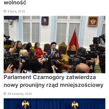
wolność
8 lipca, 2025
Parlament Czarnogóry zatwierdza
nowy prounijny rząd mniejszościowy
29 kwietnia, 2025